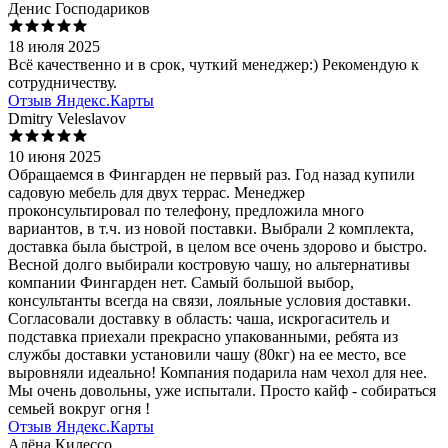
Денис Господариков
18 июля 2025
Всё качественно и в срок, чуткий менеджер:) Рекомендую к
сотрудничеству.
Отзыв Яндекс.Карты
Dmitry Veleslavov
10 июня 2025
Обращаемся в Фингарден не первый раз. Год назад купили
садовую мебель для двух террас. Менеджер
проконсультировал по телефону, предложила много
вариантов, в т.ч. из новой поставки. Выбрали 2 комплекта,
доставка была быстрой, в целом все очень здорово и быстро.
Весной долго выбирали костровую чашу, но альтернативы
компании Фингарден нет. Самый большой выбор,
консультанты всегда на связи, лояльные условия доставки.
Согласовали доставку в область: чаша, искрогаситель и
подставка приехали прекрасно упакованными, ребята из
службы доставки установили чашу (80кг) на ее место, все
выровняли идеально! Компания подарила нам чехол для нее.
Мы очень довольны, уже испытали. Просто кайф - собираться
семьей вокруг огня !
Отзыв Яндекс.Карты
Алёна Килессо