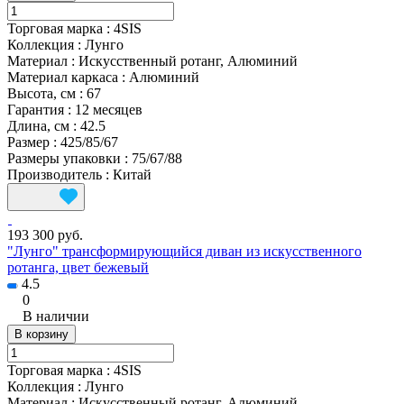
Торговая марка
:
4SIS
Коллекция
:
Лунго
Материал
:
Искусственный ротанг, Алюминий
Материал каркаса
:
Алюминий
Высота, см
:
67
Гарантия
:
12 месяцев
Длина, см
:
42.5
Размер
:
425/85/67
Размеры упаковки
:
75/67/88
Производитель
:
Китай
193 300 руб.
"Лунго" трансформирующийся диван из искусственного
ротанга, цвет бежевый
4.5
0
В наличии
В корзину
Торговая марка
:
4SIS
Коллекция
:
Лунго
Материал
:
Искусственный ротанг, Алюминий