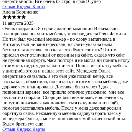
оперативность! Все очень быстро, в срок! Супер
Отзыв Яндекс.Карты
Алена Корниенко
11 августа 2025
Очень понравилсЯ сервис данной компании Изначально
планировала покупать мебель у производителя Роял Фэмили.
Но там был ужасный менеджер - по слову вытягивала в
Вотсапе, был не заинтересован, на сайте указана была
бесплатная доставка он сказал что будет считать? Потом
прислал счёт отличный от корзины на сайте, сказав что сайт
не публичная оферта. Часа полтора я не могла ни понять итогу
стоимость нидату доставки ничего! Пошла искать эту мебель
у дистрибьютора и нашла этот сайт. Менеджер Ольга
оперативно связалась, а это был уже позднй вечер, все
рассказала, объяснила, посчитала, в итоге я взяла мебель даже
дороже чем планировала. Доставка была через 3 дня ,
позвонили заранее, все пришло отлично упаковано, мне все
бесплатно собрали. Сборщик был вежливый, вовлечённых,
попутно показывая как пользоваться (я купила зонт ещё),
помогал расставлять мебель. После у меня даже запросили
обратную связь. Рекомендую мебель садовую брать здесь у
менеджера Ольги, - мне оч понравился мой клиентский опыт .
Будем брать тут еще
Отзыв Яндекс.Карты