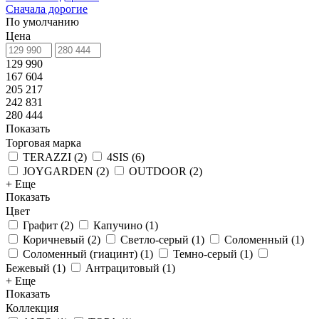
Сначала дорогие
По умолчанию
Цена
129 990
167 604
205 217
242 831
280 444
Показать
Торговая марка
TERAZZI
(
2
)
4SIS
(
6
)
JOYGARDEN
(
2
)
OUTDOOR
(
2
)
+ Еще
Показать
Цвет
Графит
(
2
)
Капучино
(
1
)
Коричневый
(
2
)
Светло-серый
(
1
)
Соломенный
(
1
)
Соломенный (гиацинт)
(
1
)
Темно-серый
(
1
)
Бежевый
(
1
)
Антрацитовый
(
1
)
+ Еще
Показать
Коллекция