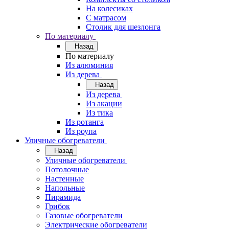
На колесиках
С матрасом
Столик для шезлонга
По материалу
Назад
По материалу
Из алюминия
Из дерева
Назад
Из дерева
Из акации
Из тика
Из ротанга
Из роупа
Уличные обогреватели
Назад
Уличные обогреватели
Потолочные
Настенные
Напольные
Пирамида
Грибок
Газовые обогреватели
Электрические обогреватели