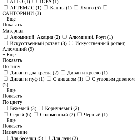
ALTO
(
1
)
TOPA
(
1
)
АРТЕМИС
(
1
)
Канны
(
1
)
Лунго
(
5
)
САНТОРИНИ
(
3
)
+ Еще
Показать
Материал
Алюминий, Акация
(
2
)
Алюминий, Роуп
(
1
)
Искусственный ротанг
(
3
)
Искусственный ротанг,
Алюминий
(
5
)
+ Еще
Показать
По типу
Диван и два кресла
(
2
)
Диван и кресло
(
1
)
Диван и пуф
(
1
)
С диваном
(
1
)
С угловым диваном
(
5
)
+ Еще
Показать
По цвету
Бежевый
(
3
)
Коричневый
(
2
)
Серый
(
6
)
Соломенный
(
2
)
Черный
(
1
)
+ Еще
Показать
Назначение
Для беседки
(
5
)
Для дачи
(
2
)