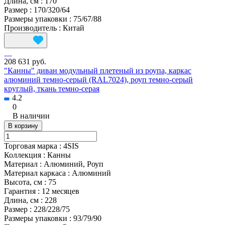
Длина, см
:
170
Размер
:
170/320/64
Размеры упаковки
:
75/67/88
Производитель
:
Китай
208 631 руб.
"Канны" диван модульный плетеный из роупа, каркас
алюминий темно-серый (RAL7024), роуп темно-серый
круглый, ткань темно-серая
4.2
0
В наличии
В корзину
Торговая марка
:
4SIS
Коллекция
:
Канны
Материал
:
Алюминий, Роуп
Материал каркаса
:
Алюминий
Высота, см
:
75
Гарантия
:
12 месяцев
Длина, см
:
228
Размер
:
228/228/75
Размеры упаковки
:
93/79/90