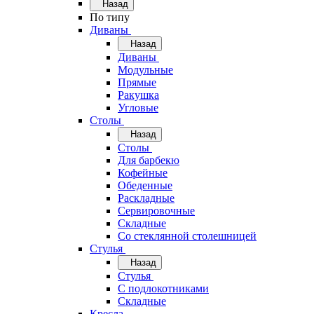
Назад
По типу
Диваны
Назад
Диваны
Модульные
Прямые
Ракушка
Угловые
Столы
Назад
Столы
Для барбекю
Кофейные
Обеденные
Раскладные
Сервировочные
Складные
Со стеклянной столешницей
Стулья
Назад
Стулья
С подлокотниками
Складные
Кресла