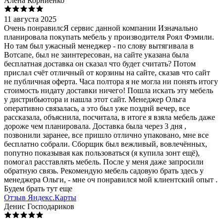
Алена Корниенко
11 августа 2025
Очень понравилсЯ сервис данной компании Изначально
планировала покупать мебель у производителя Роял Фэмили.
Но там был ужасный менеджер - по слову вытягивала в
Вотсапе, был не заинтересован, на сайте указана была
бесплатная доставка он сказал что будет считать? Потом
прислал счёт отличный от корзины на сайте, сказав что сайт
не публичная оферта. Часа полтора я не могла ни понять итогу
стоимость нидату доставки ничего! Пошла искать эту мебель
у дистрибьютора и нашла этот сайт. Менеджер Ольга
оперативно связалась, а это был уже позднй вечер, все
рассказала, объяснила, посчитала, в итоге я взяла мебель даже
дороже чем планировала. Доставка была через 3 дня ,
позвонили заранее, все пришло отлично упаковано, мне все
бесплатно собрали. Сборщик был вежливый, вовлечённых,
попутно показывая как пользоваться (я купила зонт ещё),
помогал расставлять мебель. После у меня даже запросили
обратную связь. Рекомендую мебель садовую брать здесь у
менеджера Ольги, - мне оч понравился мой клиентский опыт .
Будем брать тут еще
Отзыв Яндекс.Карты
Денис Господариков