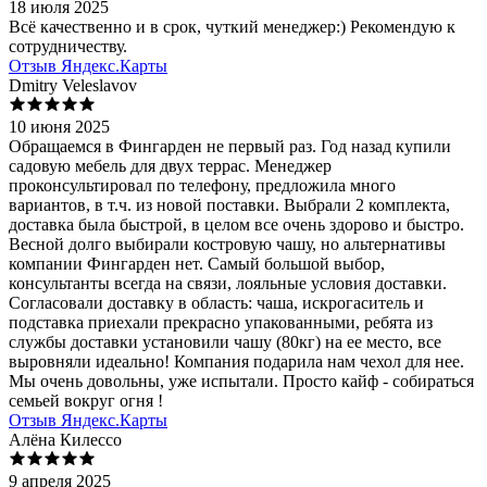
18 июля 2025
Всё качественно и в срок, чуткий менеджер:) Рекомендую к
сотрудничеству.
Отзыв Яндекс.Карты
Dmitry Veleslavov
10 июня 2025
Обращаемся в Фингарден не первый раз. Год назад купили
садовую мебель для двух террас. Менеджер
проконсультировал по телефону, предложила много
вариантов, в т.ч. из новой поставки. Выбрали 2 комплекта,
доставка была быстрой, в целом все очень здорово и быстро.
Весной долго выбирали костровую чашу, но альтернативы
компании Фингарден нет. Самый большой выбор,
консультанты всегда на связи, лояльные условия доставки.
Согласовали доставку в область: чаша, искрогаситель и
подставка приехали прекрасно упакованными, ребята из
службы доставки установили чашу (80кг) на ее место, все
выровняли идеально! Компания подарила нам чехол для нее.
Мы очень довольны, уже испытали. Просто кайф - собираться
семьей вокруг огня !
Отзыв Яндекс.Карты
Алёна Килессо
9 апреля 2025