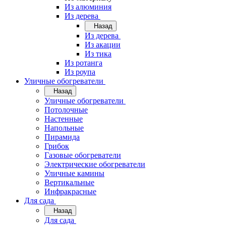
Из алюминия
Из дерева
Назад
Из дерева
Из акации
Из тика
Из ротанга
Из роупа
Уличные обогреватели
Назад
Уличные обогреватели
Потолочные
Настенные
Напольные
Пирамида
Грибок
Газовые обогреватели
Электрические обогреватели
Уличные камины
Вертикальные
Инфракрасные
Для сада
Назад
Для сада