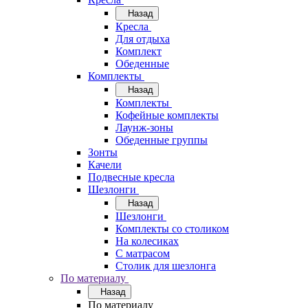
Назад
Кресла
Для отдыха
Комплект
Обеденные
Комплекты
Назад
Комплекты
Кофейные комплекты
Лаунж-зоны
Обеденные группы
Зонты
Качели
Подвесные кресла
Шезлонги
Назад
Шезлонги
Комплекты со столиком
На колесиках
С матрасом
Столик для шезлонга
По материалу
Назад
По материалу