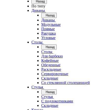
Назад
По типу
Диваны
Назад
Диваны
Модульные
Прямые
Ракушка
Угловые
Столы
Назад
Столы
Для барбекю
Кофейные
Обеденные
Раскладные
Сервировочные
Складные
Со стеклянной столешницей
Стулья
Назад
Стулья
С подлокотниками
Складные
Кресла