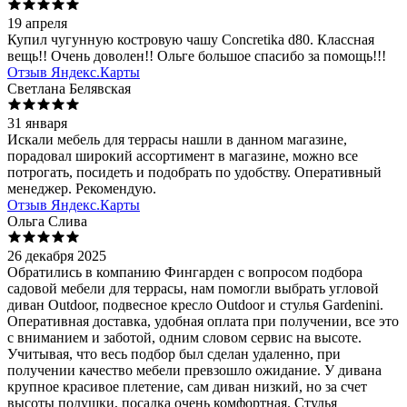
19 апреля
Купил чугунную костровую чашу Concretika d80. Классная
вещь!! Очень доволен!! Ольге большое спасибо за помощь!!!
Отзыв Яндекс.Карты
Светлана Белявская
31 января
Искали мебель для террасы нашли в данном магазине,
порадовал широкий ассортимент в магазине, можно все
потрогать, посидеть и подобрать по удобству. Оперативный
менеджер. Рекомендую.
Отзыв Яндекс.Карты
Ольга Слива
26 декабря 2025
Обратились в компанию Фингарден с вопросом подбора
садовой мебели для террасы, нам помогли выбрать угловой
диван Outdoor, подвесное кресло Outdoor и стулья Gardenini.
Оперативная доставка, удобная оплата при получении, все это
с вниманием и заботой, одним словом сервис на высоте.
Учитывая, что весь подбор был сделан удаленно, при
получении качество мебели превзошло ожидание. У дивана
крупное красивое плетение, сам диван низкий, но за счет
высоты подушки, посадка очень комфортная. Стулья