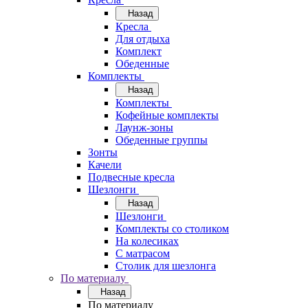
Назад
Кресла
Для отдыха
Комплект
Обеденные
Комплекты
Назад
Комплекты
Кофейные комплекты
Лаунж-зоны
Обеденные группы
Зонты
Качели
Подвесные кресла
Шезлонги
Назад
Шезлонги
Комплекты со столиком
На колесиках
С матрасом
Столик для шезлонга
По материалу
Назад
По материалу