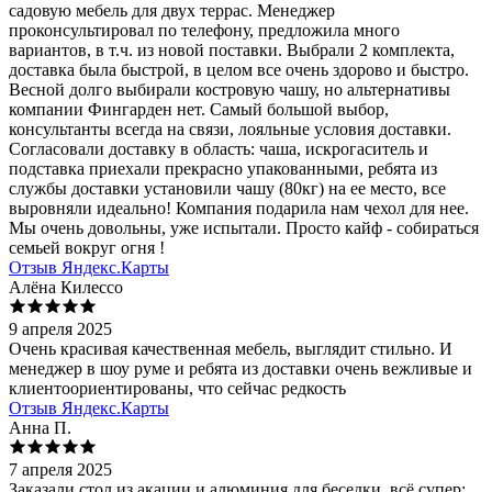
садовую мебель для двух террас. Менеджер
проконсультировал по телефону, предложила много
вариантов, в т.ч. из новой поставки. Выбрали 2 комплекта,
доставка была быстрой, в целом все очень здорово и быстро.
Весной долго выбирали костровую чашу, но альтернативы
компании Фингарден нет. Самый большой выбор,
консультанты всегда на связи, лояльные условия доставки.
Согласовали доставку в область: чаша, искрогаситель и
подставка приехали прекрасно упакованными, ребята из
службы доставки установили чашу (80кг) на ее место, все
выровняли идеально! Компания подарила нам чехол для нее.
Мы очень довольны, уже испытали. Просто кайф - собираться
семьей вокруг огня !
Отзыв Яндекс.Карты
Алёна Килессо
9 апреля 2025
Очень красивая качественная мебель, выглядит стильно. И
менеджер в шоу руме и ребята из доставки очень вежливые и
клиентоориентированы, что сейчас редкость
Отзыв Яндекс.Карты
Анна П.
7 апреля 2025
Заказали стол из акации и алюминия для беседки, всё супер: