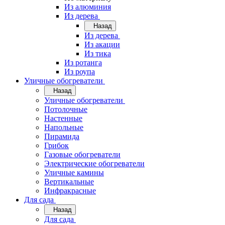
Из алюминия
Из дерева
Назад
Из дерева
Из акации
Из тика
Из ротанга
Из роупа
Уличные обогреватели
Назад
Уличные обогреватели
Потолочные
Настенные
Напольные
Пирамида
Грибок
Газовые обогреватели
Электрические обогреватели
Уличные камины
Вертикальные
Инфракрасные
Для сада
Назад
Для сада