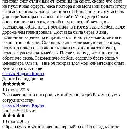
прислал счёт отличный от корзины на сайте, сказав что сайт
не публичная оферта. Часа полтора я не могла ни понять итогу
стоимость нидату доставки ничего! Пошла искать эту мебель
у дистрибьютора и нашла этот сайт. Менеджер Ольга
оперативно связалась, а это был уже позднй вечер, все
рассказала, объяснила, посчитала, в итоге я взяла мебель даже
дороже чем планировала. Доставка была через 3 дня ,
позвонили заранее, все пришло отлично упаковано, мне все
бесплатно собрали. Сборщик был вежливый, вовлечённых,
попутно показывая как пользоваться (я купила зонт ещё),
помогал расставлять мебель. После у меня даже запросили
обратную связь. Рекомендую мебель садовую брать здесь у
менеджера Ольги, - мне оч понравился мой клиентский опыт .
Будем брать тут еще
Отзыв Яндекс.Карты
Денис Господариков
18 июля 2025
Всё качественно и в срок, чуткий менеджер:) Рекомендую к
сотрудничеству.
Отзыв Яндекс.Карты
Dmitry Veleslavov
10 июня 2025
Обращаемся в Фингарден не первый раз. Год назад купили