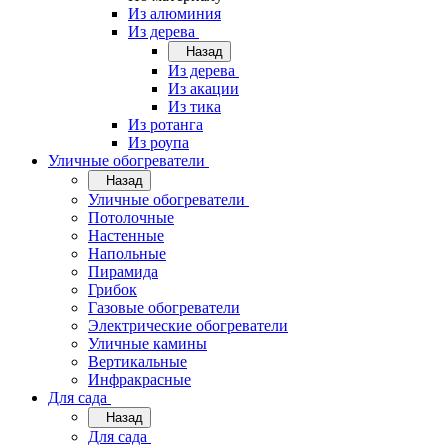
Из алюминия
Из дерева
Назад
Из дерева
Из акации
Из тика
Из ротанга
Из роупа
Уличные обогреватели
Назад
Уличные обогреватели
Потолочные
Настенные
Напольные
Пирамида
Грибок
Газовые обогреватели
Электрические обогреватели
Уличные камины
Вертикальные
Инфракрасные
Для сада
Назад
Для сада