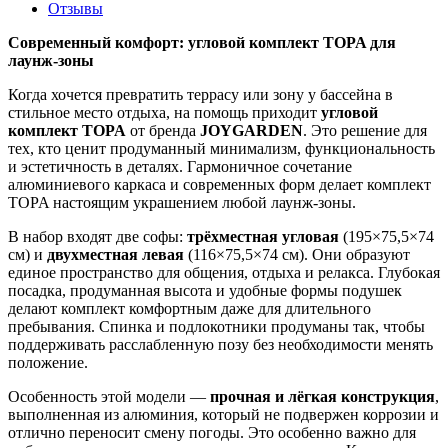
Отзывы
Современный комфорт: угловой комплект TOPA для
лаунж-зоны
Когда хочется превратить террасу или зону у бассейна в
стильное место отдыха, на помощь приходит
угловой
комплект TOPA
от бренда
JOYGARDEN
. Это решение для
тех, кто ценит продуманный минимализм, функциональность
и эстетичность в деталях. Гармоничное сочетание
алюминиевого каркаса и современных форм делает комплект
TOPA настоящим украшением любой лаунж-зоны.
В набор входят две софы:
трёхместная угловая
(195×75,5×74
см) и
двухместная левая
(116×75,5×74 см). Они образуют
единое пространство для общения, отдыха и релакса. Глубокая
посадка, продуманная высота и удобные формы подушек
делают комплект комфортным даже для длительного
пребывания. Спинка и подлокотники продуманы так, чтобы
поддерживать расслабленную позу без необходимости менять
положение.
Особенность этой модели —
прочная и лёгкая конструкция
,
выполненная из алюминия, который не подвержен коррозии и
отлично переносит смену погоды. Это особенно важно для