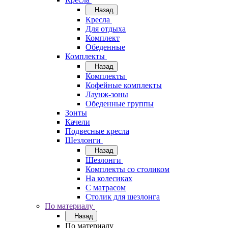
Назад
Кресла
Для отдыха
Комплект
Обеденные
Комплекты
Назад
Комплекты
Кофейные комплекты
Лаунж-зоны
Обеденные группы
Зонты
Качели
Подвесные кресла
Шезлонги
Назад
Шезлонги
Комплекты со столиком
На колесиках
С матрасом
Столик для шезлонга
По материалу
Назад
По материалу