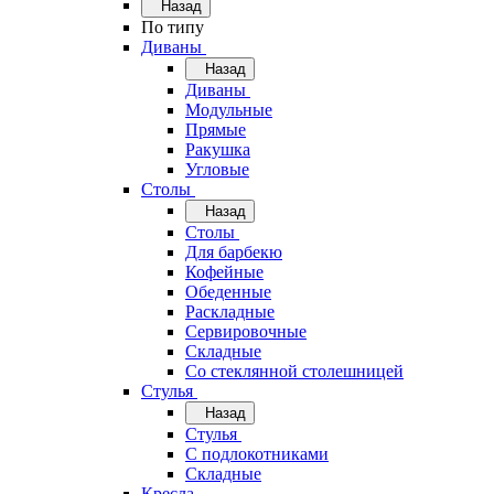
Назад
По типу
Диваны
Назад
Диваны
Модульные
Прямые
Ракушка
Угловые
Столы
Назад
Столы
Для барбекю
Кофейные
Обеденные
Раскладные
Сервировочные
Складные
Со стеклянной столешницей
Стулья
Назад
Стулья
С подлокотниками
Складные
Кресла