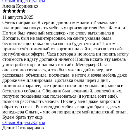
Отзыв Яндекс.Карты
Алена Корниенко
11 августа 2025
Очень понравилсЯ сервис данной компании Изначально
планировала покупать мебель у производителя Роял Фэмили.
Но там был ужасный менеджер - по слову вытягивала в
Вотсапе, был не заинтересован, на сайте указана была
бесплатная доставка он сказал что будет считать? Потом
прислал счёт отличный от корзины на сайте, сказав что сайт
не публичная оферта. Часа полтора я не могла ни понять итогу
стоимость нидату доставки ничего! Пошла искать эту мебель
у дистрибьютора и нашла этот сайт. Менеджер Ольга
оперативно связалась, а это был уже позднй вечер, все
рассказала, объяснила, посчитала, в итоге я взяла мебель даже
дороже чем планировала. Доставка была через 3 дня ,
позвонили заранее, все пришло отлично упаковано, мне все
бесплатно собрали. Сборщик был вежливый, вовлечённых,
попутно показывая как пользоваться (я купила зонт ещё),
помогал расставлять мебель. После у меня даже запросили
обратную связь. Рекомендую мебель садовую брать здесь у
менеджера Ольги, - мне оч понравился мой клиентский опыт .
Будем брать тут еще
Отзыв Яндекс.Карты
Денис Господариков