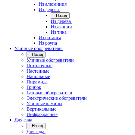
Из алюминия
Из дерева
Назад
Из дерева
Из акации
Из тика
Из ротанга
Из роупа
Уличные обогреватели
Назад
Уличные обогреватели
Потолочные
Настенные
Напольные
Пирамида
Грибок
Газовые обогреватели
Электрические обогреватели
Уличные камины
Вертикальные
Инфракрасные
Для сада
Назад
Для сада