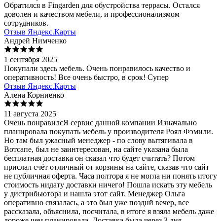
Обратился в Fingarden для обустройства террасы. Остался
доволен и качеством мебели, и профессионализмом
сотрудников.
Отзыв Яндекс.Карты
Андрей Нимченко
1 сентября 2025
Покупали здесь мебель. Очень понравилось качество и
оперативность! Все очень быстро, в срок! Супер
Отзыв Яндекс.Карты
Алена Корниенко
11 августа 2025
Очень понравилсЯ сервис данной компании Изначально
планировала покупать мебель у производителя Роял Фэмили.
Но там был ужасный менеджер - по слову вытягивала в
Вотсапе, был не заинтересован, на сайте указана была
бесплатная доставка он сказал что будет считать? Потом
прислал счёт отличный от корзины на сайте, сказав что сайт
не публичная оферта. Часа полтора я не могла ни понять итогу
стоимость нидату доставки ничего! Пошла искать эту мебель
у дистрибьютора и нашла этот сайт. Менеджер Ольга
оперативно связалась, а это был уже позднй вечер, все
рассказала, объяснила, посчитала, в итоге я взяла мебель даже
дороже чем планировала. Доставка была через 3 дня ,