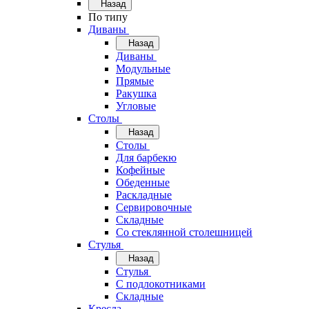
Назад
По типу
Диваны
Назад
Диваны
Модульные
Прямые
Ракушка
Угловые
Столы
Назад
Столы
Для барбекю
Кофейные
Обеденные
Раскладные
Сервировочные
Складные
Со стеклянной столешницей
Стулья
Назад
Стулья
С подлокотниками
Складные
Кресла