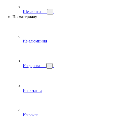
Шезлонги
По материалу
Из алюминия
Из дерева
Из ротанга
Из роупа