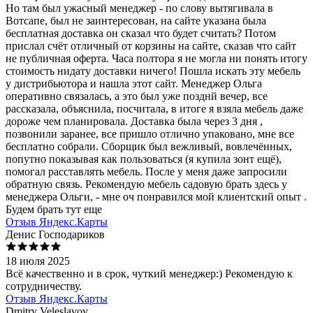
Но там был ужасный менеджер - по слову вытягивала в
Вотсапе, был не заинтересован, на сайте указана была
бесплатная доставка он сказал что будет считать? Потом
прислал счёт отличный от корзины на сайте, сказав что сайт
не публичная оферта. Часа полтора я не могла ни понять итогу
стоимость нидату доставки ничего! Пошла искать эту мебель
у дистрибьютора и нашла этот сайт. Менеджер Ольга
оперативно связалась, а это был уже позднй вечер, все
рассказала, объяснила, посчитала, в итоге я взяла мебель даже
дороже чем планировала. Доставка была через 3 дня ,
позвонили заранее, все пришло отлично упаковано, мне все
бесплатно собрали. Сборщик был вежливый, вовлечённых,
попутно показывая как пользоваться (я купила зонт ещё),
помогал расставлять мебель. После у меня даже запросили
обратную связь. Рекомендую мебель садовую брать здесь у
менеджера Ольги, - мне оч понравился мой клиентский опыт .
Будем брать тут еще
Отзыв Яндекс.Карты
Денис Господариков
18 июля 2025
Всё качественно и в срок, чуткий менеджер:) Рекомендую к
сотрудничеству.
Отзыв Яндекс.Карты
Dmitry Veleslavov