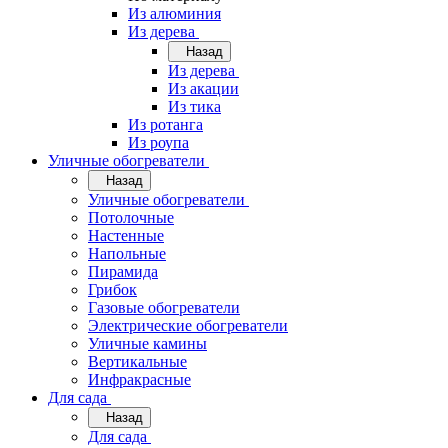
Из алюминия
Из дерева
Назад
Из дерева
Из акации
Из тика
Из ротанга
Из роупа
Уличные обогреватели
Назад
Уличные обогреватели
Потолочные
Настенные
Напольные
Пирамида
Грибок
Газовые обогреватели
Электрические обогреватели
Уличные камины
Вертикальные
Инфракрасные
Для сада
Назад
Для сада