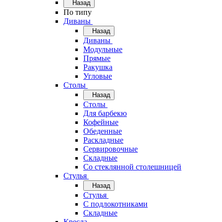
Назад
По типу
Диваны
Назад
Диваны
Модульные
Прямые
Ракушка
Угловые
Столы
Назад
Столы
Для барбекю
Кофейные
Обеденные
Раскладные
Сервировочные
Складные
Со стеклянной столешницей
Стулья
Назад
Стулья
С подлокотниками
Складные
Кресла