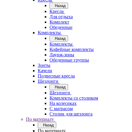
Назад
Кресла
Для отдыха
Комплект
Обеденные
Комплекты
Назад
Комплекты
Кофейные комплекты
Лаунж-зоны
Обеденные группы
Зонты
Качели
Подвесные кресла
Шезлонги
Назад
Шезлонги
Комплекты со столиком
На колесиках
С матрасом
Столик для шезлонга
По материалу
Назад
По материалу