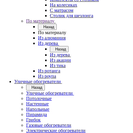
На колесиках
С матрасом
Столик для шезлонга
По материалу
Назад
По материалу
Из алюминия
Из дерева
Назад
Из дерева
Из акации
Из тика
Из ротанга
Из роупа
Уличные обогреватели
Назад
Уличные обогреватели
Потолочные
Настенные
Напольные
Пирамида
Грибок
Газовые обогреватели
Электрические обогреватели