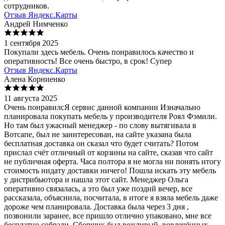
сотрудников.
Отзыв Яндекс.Карты
Андрей Нимченко
1 сентября 2025
Покупали здесь мебель. Очень понравилось качество и
оперативность! Все очень быстро, в срок! Супер
Отзыв Яндекс.Карты
Алена Корниенко
11 августа 2025
Очень понравилсЯ сервис данной компании Изначально
планировала покупать мебель у производителя Роял Фэмили.
Но там был ужасный менеджер - по слову вытягивала в
Вотсапе, был не заинтересован, на сайте указана была
бесплатная доставка он сказал что будет считать? Потом
прислал счёт отличный от корзины на сайте, сказав что сайт
не публичная оферта. Часа полтора я не могла ни понять итогу
стоимость нидату доставки ничего! Пошла искать эту мебель
у дистрибьютора и нашла этот сайт. Менеджер Ольга
оперативно связалась, а это был уже позднй вечер, все
рассказала, объяснила, посчитала, в итоге я взяла мебель даже
дороже чем планировала. Доставка была через 3 дня ,
позвонили заранее, все пришло отлично упаковано, мне все
бесплатно собрали. Сборщик был вежливый, вовлечённых,