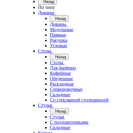
Назад
По типу
Диваны
Назад
Диваны
Модульные
Прямые
Ракушка
Угловые
Столы
Назад
Столы
Для барбекю
Кофейные
Обеденные
Раскладные
Сервировочные
Складные
Со стеклянной столешницей
Стулья
Назад
Стулья
С подлокотниками
Складные
Кресла