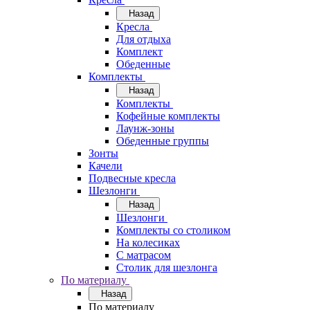
Назад
Кресла
Для отдыха
Комплект
Обеденные
Комплекты
Назад
Комплекты
Кофейные комплекты
Лаунж-зоны
Обеденные группы
Зонты
Качели
Подвесные кресла
Шезлонги
Назад
Шезлонги
Комплекты со столиком
На колесиках
С матрасом
Столик для шезлонга
По материалу
Назад
По материалу