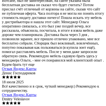
Вотсапе, был не заинтересован, на сайте указана была
бесплатная доставка он сказал что будет считать? Потом
прислал счёт отличный от корзины на сайте, сказав что сайт
не публичная оферта. Часа полтора я не могла ни понять итогу
стоимость нидату доставки ничего! Пошла искать эту мебель
у дистрибьютора и нашла этот сайт. Менеджер Ольга
оперативно связалась, а это был уже позднй вечер, все
рассказала, объяснила, посчитала, в итоге я взяла мебель даже
дороже чем планировала. Доставка была через 3 дня ,
позвонили заранее, все пришло отлично упаковано, мне все
бесплатно собрали. Сборщик был вежливый, вовлечённых,
попутно показывая как пользоваться (я купила зонт ещё),
помогал расставлять мебель. После у меня даже запросили
обратную связь. Рекомендую мебель садовую брать здесь у
менеджера Ольги, - мне оч понравился мой клиентский опыт .
Будем брать тут еще
Отзыв Яндекс.Карты
Денис Господариков
18 июля 2025
Всё качественно и в срок, чуткий менеджер:) Рекомендую к
сотрудничеству.
Отзыв Яндекс.Карты
Dmitry Veleslavov