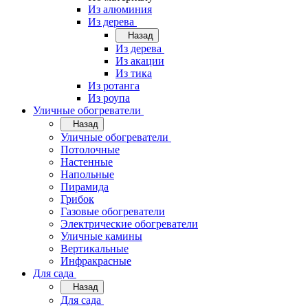
Из алюминия
Из дерева
Назад
Из дерева
Из акации
Из тика
Из ротанга
Из роупа
Уличные обогреватели
Назад
Уличные обогреватели
Потолочные
Настенные
Напольные
Пирамида
Грибок
Газовые обогреватели
Электрические обогреватели
Уличные камины
Вертикальные
Инфракрасные
Для сада
Назад
Для сада