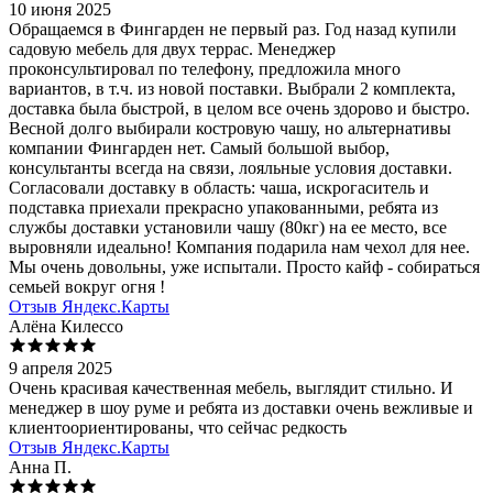
10 июня 2025
Обращаемся в Фингарден не первый раз. Год назад купили
садовую мебель для двух террас. Менеджер
проконсультировал по телефону, предложила много
вариантов, в т.ч. из новой поставки. Выбрали 2 комплекта,
доставка была быстрой, в целом все очень здорово и быстро.
Весной долго выбирали костровую чашу, но альтернативы
компании Фингарден нет. Самый большой выбор,
консультанты всегда на связи, лояльные условия доставки.
Согласовали доставку в область: чаша, искрогаситель и
подставка приехали прекрасно упакованными, ребята из
службы доставки установили чашу (80кг) на ее место, все
выровняли идеально! Компания подарила нам чехол для нее.
Мы очень довольны, уже испытали. Просто кайф - собираться
семьей вокруг огня !
Отзыв Яндекс.Карты
Алёна Килессо
9 апреля 2025
Очень красивая качественная мебель, выглядит стильно. И
менеджер в шоу руме и ребята из доставки очень вежливые и
клиентоориентированы, что сейчас редкость
Отзыв Яндекс.Карты
Анна П.