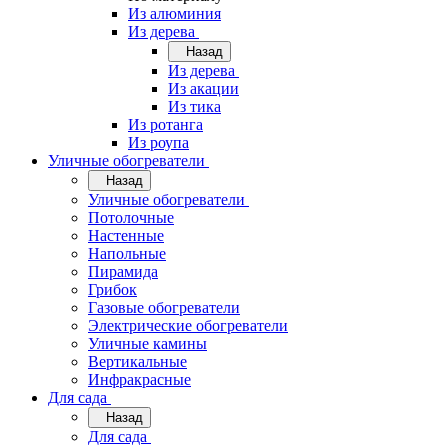
Из алюминия
Из дерева
Назад
Из дерева
Из акации
Из тика
Из ротанга
Из роупа
Уличные обогреватели
Назад
Уличные обогреватели
Потолочные
Настенные
Напольные
Пирамида
Грибок
Газовые обогреватели
Электрические обогреватели
Уличные камины
Вертикальные
Инфракрасные
Для сада
Назад
Для сада