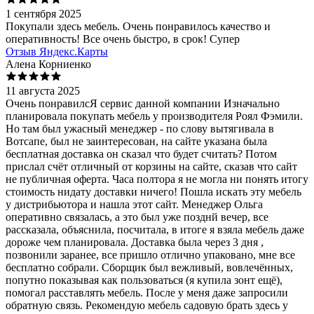
1 сентября 2025
Покупали здесь мебель. Очень понравилось качество и
оперативность! Все очень быстро, в срок! Супер
Отзыв Яндекс.Карты
Алена Корниенко
11 августа 2025
Очень понравилсЯ сервис данной компании Изначально
планировала покупать мебель у производителя Роял Фэмили.
Но там был ужасный менеджер - по слову вытягивала в
Вотсапе, был не заинтересован, на сайте указана была
бесплатная доставка он сказал что будет считать? Потом
прислал счёт отличный от корзины на сайте, сказав что сайт
не публичная оферта. Часа полтора я не могла ни понять итогу
стоимость нидату доставки ничего! Пошла искать эту мебель
у дистрибьютора и нашла этот сайт. Менеджер Ольга
оперативно связалась, а это был уже позднй вечер, все
рассказала, объяснила, посчитала, в итоге я взяла мебель даже
дороже чем планировала. Доставка была через 3 дня ,
позвонили заранее, все пришло отлично упаковано, мне все
бесплатно собрали. Сборщик был вежливый, вовлечённых,
попутно показывая как пользоваться (я купила зонт ещё),
помогал расставлять мебель. После у меня даже запросили
обратную связь. Рекомендую мебель садовую брать здесь у