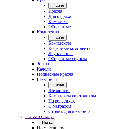
Назад
Кресла
Для отдыха
Комплект
Обеденные
Комплекты
Назад
Комплекты
Кофейные комплекты
Лаунж-зоны
Обеденные группы
Зонты
Качели
Подвесные кресла
Шезлонги
Назад
Шезлонги
Комплекты со столиком
На колесиках
С матрасом
Столик для шезлонга
По материалу
Назад
По материалу