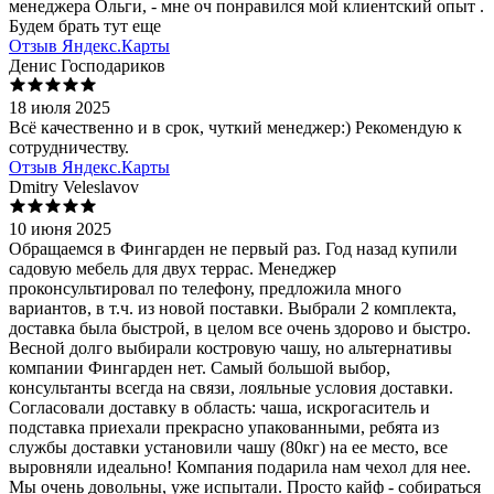
менеджера Ольги, - мне оч понравился мой клиентский опыт .
Будем брать тут еще
Отзыв Яндекс.Карты
Денис Господариков
18 июля 2025
Всё качественно и в срок, чуткий менеджер:) Рекомендую к
сотрудничеству.
Отзыв Яндекс.Карты
Dmitry Veleslavov
10 июня 2025
Обращаемся в Фингарден не первый раз. Год назад купили
садовую мебель для двух террас. Менеджер
проконсультировал по телефону, предложила много
вариантов, в т.ч. из новой поставки. Выбрали 2 комплекта,
доставка была быстрой, в целом все очень здорово и быстро.
Весной долго выбирали костровую чашу, но альтернативы
компании Фингарден нет. Самый большой выбор,
консультанты всегда на связи, лояльные условия доставки.
Согласовали доставку в область: чаша, искрогаситель и
подставка приехали прекрасно упакованными, ребята из
службы доставки установили чашу (80кг) на ее место, все
выровняли идеально! Компания подарила нам чехол для нее.
Мы очень довольны, уже испытали. Просто кайф - собираться