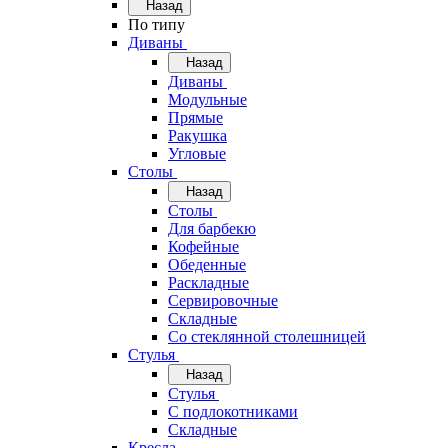
Назад
По типу
Диваны
Назад
Диваны
Модульные
Прямые
Ракушка
Угловые
Столы
Назад
Столы
Для барбекю
Кофейные
Обеденные
Раскладные
Сервировочные
Складные
Со стеклянной столешницей
Стулья
Назад
Стулья
С подлокотниками
Складные
Кресла