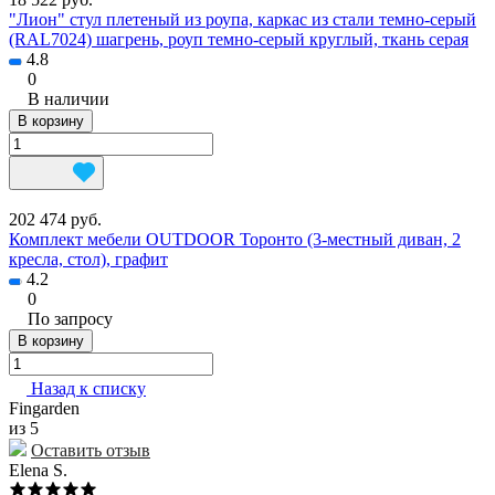
"Лион" стул плетеный из роупа, каркас из стали темно-серый
(RAL7024) шагрень, роуп темно-серый круглый, ткань серая
4.8
0
В наличии
В корзину
202 474 руб.
Комплект мебели OUTDOOR Торонто (3-местный диван, 2
кресла, стол), графит
4.2
0
По запросу
В корзину
Назад к списку
Fingarden
из 5
Оставить отзыв
Elena S.