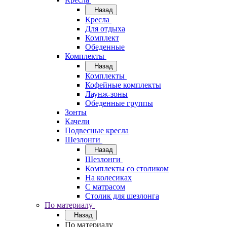
Назад
Кресла
Для отдыха
Комплект
Обеденные
Комплекты
Назад
Комплекты
Кофейные комплекты
Лаунж-зоны
Обеденные группы
Зонты
Качели
Подвесные кресла
Шезлонги
Назад
Шезлонги
Комплекты со столиком
На колесиках
С матрасом
Столик для шезлонга
По материалу
Назад
По материалу