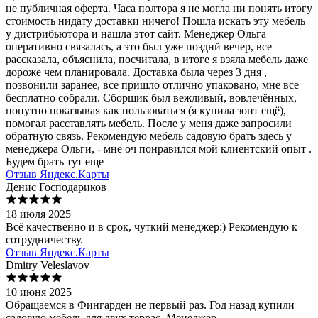
не публичная оферта. Часа полтора я не могла ни понять итогу
стоимость нидату доставки ничего! Пошла искать эту мебель
у дистрибьютора и нашла этот сайт. Менеджер Ольга
оперативно связалась, а это был уже позднй вечер, все
рассказала, объяснила, посчитала, в итоге я взяла мебель даже
дороже чем планировала. Доставка была через 3 дня ,
позвонили заранее, все пришло отлично упаковано, мне все
бесплатно собрали. Сборщик был вежливый, вовлечённых,
попутно показывая как пользоваться (я купила зонт ещё),
помогал расставлять мебель. После у меня даже запросили
обратную связь. Рекомендую мебель садовую брать здесь у
менеджера Ольги, - мне оч понравился мой клиентский опыт .
Будем брать тут еще
Отзыв Яндекс.Карты
Денис Господариков
18 июля 2025
Всё качественно и в срок, чуткий менеджер:) Рекомендую к
сотрудничеству.
Отзыв Яндекс.Карты
Dmitry Veleslavov
10 июня 2025
Обращаемся в Фингарден не первый раз. Год назад купили
садовую мебель для двух террас. Менеджер