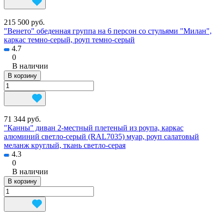
215 500 руб.
"Венето" обеденная группа на 6 персон со стульями "Милан",
каркас темно-серый, роуп темно-серый
4.7
0
В наличии
В корзину
71 344 руб.
"Канны" диван 2-местный плетеный из роупа, каркас
алюминий светло-серый (RAL7035) муар, роуп салатовый
меланж круглый, ткань светло-серая
4.3
0
В наличии
В корзину