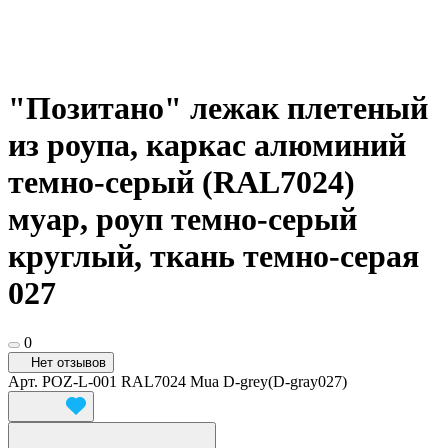
"Позитано" лежак плетеный
из роупа, каркас алюминий
темно-серый (RAL7024)
муар, роуп темно-серый
круглый, ткань темно-серая
027
0
Нет отзывов
Арт.
POZ-L-001 RAL7024 Mua D-grey(D-gray027)