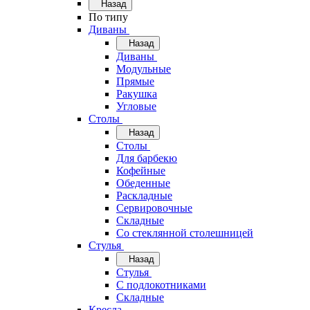
Назад
По типу
Диваны
Назад
Диваны
Модульные
Прямые
Ракушка
Угловые
Столы
Назад
Столы
Для барбекю
Кофейные
Обеденные
Раскладные
Сервировочные
Складные
Со стеклянной столешницей
Стулья
Назад
Стулья
С подлокотниками
Складные
Кресла