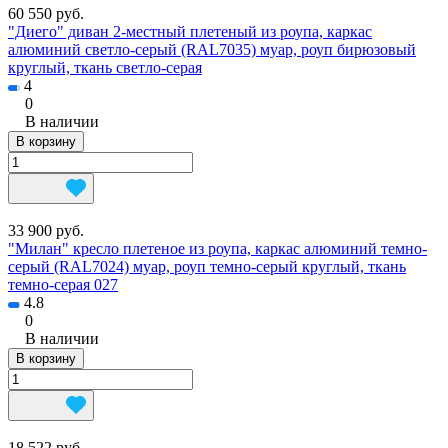
60 550 руб.
"Диего" диван 2-местный плетеный из роупа, каркас
алюминий светло-серый (RAL7035) муар, роуп бирюзовый
круглый, ткань светло-серая
4
0
В наличии
В корзину
33 900 руб.
"Милан" кресло плетеное из роупа, каркас алюминий темно-
серый (RAL7024) муар, роуп темно-серый круглый, ткань
темно-серая 027
4.8
0
В наличии
В корзину
18 522 руб.