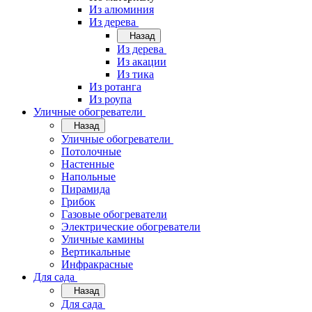
Из алюминия
Из дерева
Назад
Из дерева
Из акации
Из тика
Из ротанга
Из роупа
Уличные обогреватели
Назад
Уличные обогреватели
Потолочные
Настенные
Напольные
Пирамида
Грибок
Газовые обогреватели
Электрические обогреватели
Уличные камины
Вертикальные
Инфракрасные
Для сада
Назад
Для сада