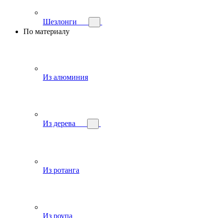
Шезлонги
По материалу
Из алюминия
Из дерева
Из ротанга
Из роупа