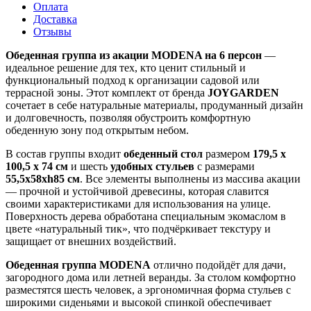
Оплата
Доставка
Отзывы
Обеденная группа из акации MODENA на 6 персон
—
идеальное решение для тех, кто ценит стильный и
функциональный подход к организации садовой или
террасной зоны. Этот комплект от бренда
JOYGARDEN
сочетает в себе натуральные материалы, продуманный дизайн
и долговечность, позволяя обустроить комфортную
обеденную зону под открытым небом.
В состав группы входит
обеденный стол
размером
179,5 x
100,5 x 74 см
и шесть
удобных стульев
с размерами
55,5x58xh85 см
. Все элементы выполнены из массива акации
— прочной и устойчивой древесины, которая славится
своими характеристиками для использования на улице.
Поверхность дерева обработана специальным экомаслом в
цвете «натуральный тик», что подчёркивает текстуру и
защищает от внешних воздействий.
Обеденная группа MODENA
отлично подойдёт для дачи,
загородного дома или летней веранды. За столом комфортно
разместятся шесть человек, а эргономичная форма стульев с
широкими сиденьями и высокой спинкой обеспечивает