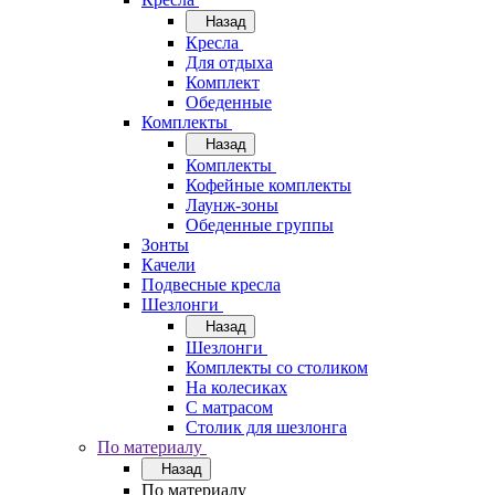
Назад
Кресла
Для отдыха
Комплект
Обеденные
Комплекты
Назад
Комплекты
Кофейные комплекты
Лаунж-зоны
Обеденные группы
Зонты
Качели
Подвесные кресла
Шезлонги
Назад
Шезлонги
Комплекты со столиком
На колесиках
С матрасом
Столик для шезлонга
По материалу
Назад
По материалу