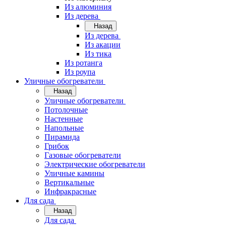
Из алюминия
Из дерева
Назад
Из дерева
Из акации
Из тика
Из ротанга
Из роупа
Уличные обогреватели
Назад
Уличные обогреватели
Потолочные
Настенные
Напольные
Пирамида
Грибок
Газовые обогреватели
Электрические обогреватели
Уличные камины
Вертикальные
Инфракрасные
Для сада
Назад
Для сада