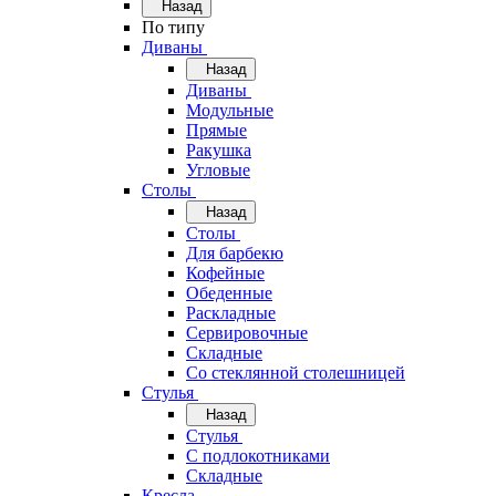
Назад
По типу
Диваны
Назад
Диваны
Модульные
Прямые
Ракушка
Угловые
Столы
Назад
Столы
Для барбекю
Кофейные
Обеденные
Раскладные
Сервировочные
Складные
Со стеклянной столешницей
Стулья
Назад
Стулья
С подлокотниками
Складные
Кресла