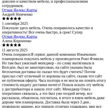
доволен и качеством мебели, и профессионализмом
сотрудников.
Отзыв Яндекс.Карты
Андрей Нимченко
1 сентября 2025
Покупали здесь мебель. Очень понравилось качество и
оперативность! Все очень быстро, в срок! Супер
Отзыв Яндекс.Карты
Алена Корниенко
11 августа 2025
Очень понравилсЯ сервис данной компании Изначально
планировала покупать мебель у производителя Роял Фэмили.
Но там был ужасный менеджер - по слову вытягивала в
Вотсапе, был не заинтересован, на сайте указана была
бесплатная доставка он сказал что будет считать? Потом
прислал счёт отличный от корзины на сайте, сказав что сайт
не публичная оферта. Часа полтора я не могла ни понять итогу
стоимость нидату доставки ничего! Пошла искать эту мебель
у дистрибьютора и нашла этот сайт. Менеджер Ольга
оперативно связалась, а это был уже позднй вечер, все
рассказала, объяснила, посчитала, в итоге я взяла мебель даже
дороже чем планировала. Доставка была через 3 дня ,
позвонили заранее, все пришло отлично упаковано, мне все