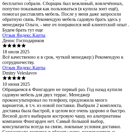
бесплатно собрали. Сборщик был вежливый, вовлечённых,
попутно показывая как пользоваться (я купила зонт ещё),
помогал расставлять мебель. После у меня даже запросили
обратную связь. Рекомендую мебель садовую брать здесь у
менеджера Ольги, - мне оч понравился мой клиентский опыт .
Будем брать тут еще
Отзыв Яндекс.Карты
Денис Господариков
18 июля 2025
Всё качественно и в срок, чуткий менеджер:) Рекомендую к
сотрудничеству.
Отзыв Яндекс.Карты
Dmitry Veleslavov
10 июня 2025
Обращаемся в Фингарден не первый раз. Год назад купили
садовую мебель для двух террас. Менеджер
проконсультировал по телефону, предложила много
вариантов, в т.ч. из новой поставки. Выбрали 2 комплекта,
доставка была быстрой, в целом все очень здорово и быстро.
Весной долго выбирали костровую чашу, но альтернативы
компании Фингарден нет. Самый большой выбор,
консультанты всегда на связи, лояльные условия доставки.
Согласовали доставку в область: чаша, искрогаситель и