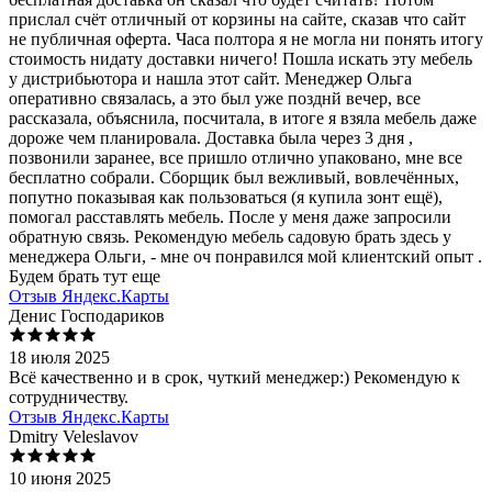
прислал счёт отличный от корзины на сайте, сказав что сайт
не публичная оферта. Часа полтора я не могла ни понять итогу
стоимость нидату доставки ничего! Пошла искать эту мебель
у дистрибьютора и нашла этот сайт. Менеджер Ольга
оперативно связалась, а это был уже позднй вечер, все
рассказала, объяснила, посчитала, в итоге я взяла мебель даже
дороже чем планировала. Доставка была через 3 дня ,
позвонили заранее, все пришло отлично упаковано, мне все
бесплатно собрали. Сборщик был вежливый, вовлечённых,
попутно показывая как пользоваться (я купила зонт ещё),
помогал расставлять мебель. После у меня даже запросили
обратную связь. Рекомендую мебель садовую брать здесь у
менеджера Ольги, - мне оч понравился мой клиентский опыт .
Будем брать тут еще
Отзыв Яндекс.Карты
Денис Господариков
18 июля 2025
Всё качественно и в срок, чуткий менеджер:) Рекомендую к
сотрудничеству.
Отзыв Яндекс.Карты
Dmitry Veleslavov
10 июня 2025