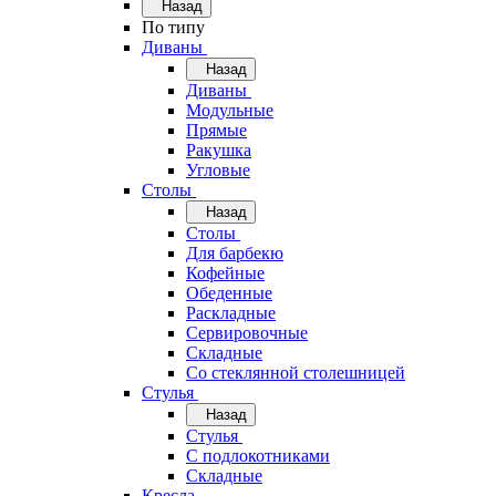
Назад
По типу
Диваны
Назад
Диваны
Модульные
Прямые
Ракушка
Угловые
Столы
Назад
Столы
Для барбекю
Кофейные
Обеденные
Раскладные
Сервировочные
Складные
Со стеклянной столешницей
Стулья
Назад
Стулья
С подлокотниками
Складные
Кресла