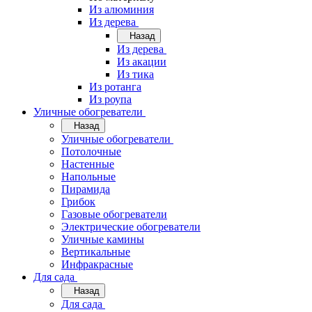
Из алюминия
Из дерева
Назад
Из дерева
Из акации
Из тика
Из ротанга
Из роупа
Уличные обогреватели
Назад
Уличные обогреватели
Потолочные
Настенные
Напольные
Пирамида
Грибок
Газовые обогреватели
Электрические обогреватели
Уличные камины
Вертикальные
Инфракрасные
Для сада
Назад
Для сада