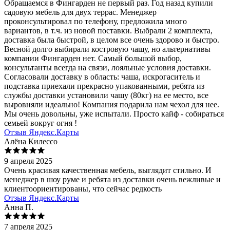
Обращаемся в Фингарден не первый раз. Год назад купили
садовую мебель для двух террас. Менеджер
проконсультировал по телефону, предложила много
вариантов, в т.ч. из новой поставки. Выбрали 2 комплекта,
доставка была быстрой, в целом все очень здорово и быстро.
Весной долго выбирали костровую чашу, но альтернативы
компании Фингарден нет. Самый большой выбор,
консультанты всегда на связи, лояльные условия доставки.
Согласовали доставку в область: чаша, искрогаситель и
подставка приехали прекрасно упакованными, ребята из
службы доставки установили чашу (80кг) на ее место, все
выровняли идеально! Компания подарила нам чехол для нее.
Мы очень довольны, уже испытали. Просто кайф - собираться
семьей вокруг огня !
Отзыв Яндекс.Карты
Алёна Килессо
9 апреля 2025
Очень красивая качественная мебель, выглядит стильно. И
менеджер в шоу руме и ребята из доставки очень вежливые и
клиентоориентированы, что сейчас редкость
Отзыв Яндекс.Карты
Анна П.
7 апреля 2025