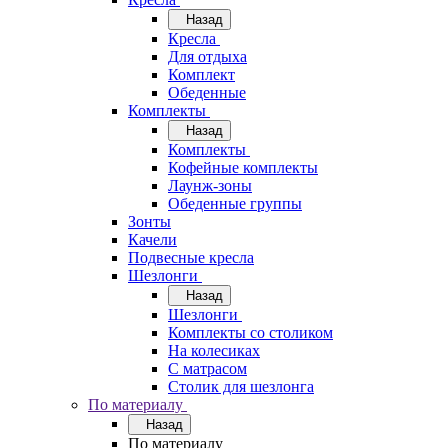
Назад
Кресла
Для отдыха
Комплект
Обеденные
Комплекты
Назад
Комплекты
Кофейные комплекты
Лаунж-зоны
Обеденные группы
Зонты
Качели
Подвесные кресла
Шезлонги
Назад
Шезлонги
Комплекты со столиком
На колесиках
С матрасом
Столик для шезлонга
По материалу
Назад
По материалу