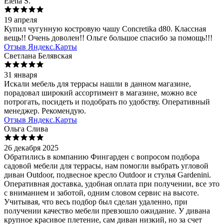
Elena S.
19 апреля
Купил чугунную костровую чашу Concretika d80. Классная
вещь!! Очень доволен!! Ольге большое спасибо за помощь!!!
Отзыв Яндекс.Карты
Светлана Белявская
31 января
Искали мебель для террасы нашли в данном магазине,
порадовал широкий ассортимент в магазине, можно все
потрогать, посидеть и подобрать по удобству. Оперативный
менеджер. Рекомендую.
Отзыв Яндекс.Карты
Ольга Слива
26 декабря 2025
Обратились в компанию Фингарден с вопросом подбора
садовой мебели для террасы, нам помогли выбрать угловой
диван Outdoor, подвесное кресло Outdoor и стулья Gardenini.
Оперативная доставка, удобная оплата при получении, все это
с вниманием и заботой, одним словом сервис на высоте.
Учитывая, что весь подбор был сделан удаленно, при
получении качество мебели превзошло ожидание. У дивана
крупное красивое плетение, сам диван низкий, но за счет