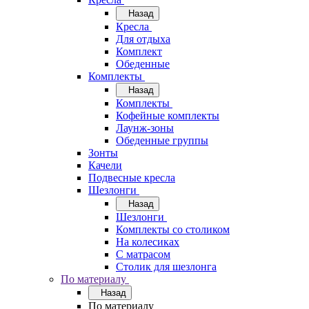
Назад
Кресла
Для отдыха
Комплект
Обеденные
Комплекты
Назад
Комплекты
Кофейные комплекты
Лаунж-зоны
Обеденные группы
Зонты
Качели
Подвесные кресла
Шезлонги
Назад
Шезлонги
Комплекты со столиком
На колесиках
С матрасом
Столик для шезлонга
По материалу
Назад
По материалу