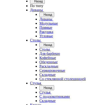
Назад
По типу
Диваны
Назад
Диваны
Модульные
Прямые
Ракушка
Угловые
Столы
Назад
Столы
Для барбекю
Кофейные
Обеденные
Раскладные
Сервировочные
Складные
Со стеклянной столешницей
Стулья
Назад
Стулья
С подлокотниками
Складные
Кресла