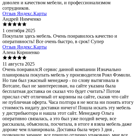
доволен и качеством мебели, и профессионализмом
сотрудников.
Отзыв Яндекс.Карты
Андрей Нимченко
1 сентября 2025
Покупали здесь мебель. Очень понравилось качество и
оперативность! Все очень быстро, в срок! Супер
Отзыв Яндекс.Карты
Алена Корниенко
11 августа 2025
Очень понравилсЯ сервис данной компании Изначально
планировала покупать мебель у производителя Роял Фэмили.
Но там был ужасный менеджер - по слову вытягивала в
Вотсапе, был не заинтересован, на сайте указана была
бесплатная доставка он сказал что будет считать? Потом
прислал счёт отличный от корзины на сайте, сказав что сайт
не публичная оферта. Часа полтора я не могла ни понять итогу
стоимость нидату доставки ничего! Пошла искать эту мебель
у дистрибьютора и нашла этот сайт. Менеджер Ольга
оперативно связалась, а это был уже позднй вечер, все
рассказала, объяснила, посчитала, в итоге я взяла мебель даже
дороже чем планировала. Доставка была через 3 дня ,
позвонили заранее, все пришло отлично упаковано, мне все