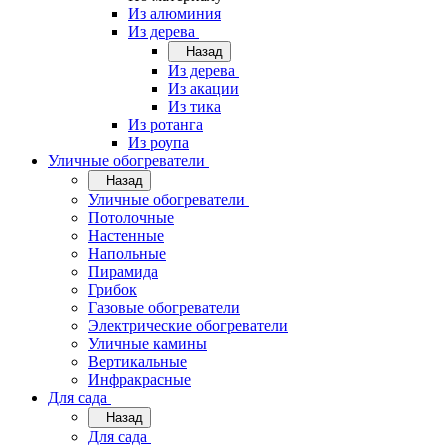
Из алюминия
Из дерева
Назад
Из дерева
Из акации
Из тика
Из ротанга
Из роупа
Уличные обогреватели
Назад
Уличные обогреватели
Потолочные
Настенные
Напольные
Пирамида
Грибок
Газовые обогреватели
Электрические обогреватели
Уличные камины
Вертикальные
Инфракрасные
Для сада
Назад
Для сада