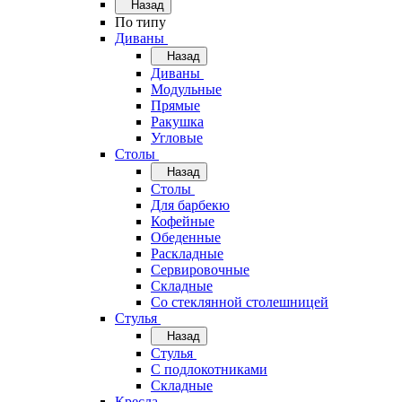
Назад
По типу
Диваны
Назад
Диваны
Модульные
Прямые
Ракушка
Угловые
Столы
Назад
Столы
Для барбекю
Кофейные
Обеденные
Раскладные
Сервировочные
Складные
Со стеклянной столешницей
Стулья
Назад
Стулья
С подлокотниками
Складные
Кресла