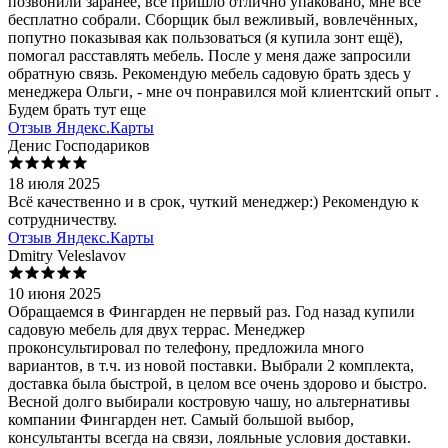
позвонили заранее, все пришло отлично упаковано, мне все
бесплатно собрали. Сборщик был вежливый, вовлечённых,
попутно показывая как пользоваться (я купила зонт ещё),
помогал расставлять мебель. После у меня даже запросили
обратную связь. Рекомендую мебель садовую брать здесь у
менеджера Ольги, - мне оч понравился мой клиентский опыт .
Будем брать тут еще
Отзыв Яндекс.Карты
Денис Господариков
18 июля 2025
Всё качественно и в срок, чуткий менеджер:) Рекомендую к
сотрудничеству.
Отзыв Яндекс.Карты
Dmitry Veleslavov
10 июня 2025
Обращаемся в Фингарден не первый раз. Год назад купили
садовую мебель для двух террас. Менеджер
проконсультировал по телефону, предложила много
вариантов, в т.ч. из новой поставки. Выбрали 2 комплекта,
доставка была быстрой, в целом все очень здорово и быстро.
Весной долго выбирали костровую чашу, но альтернативы
компании Фингарден нет. Самый большой выбор,
консультанты всегда на связи, лояльные условия доставки.