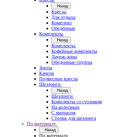
Назад
Кресла
Для отдыха
Комплект
Обеденные
Комплекты
Назад
Комплекты
Кофейные комплекты
Лаунж-зоны
Обеденные группы
Зонты
Качели
Подвесные кресла
Шезлонги
Назад
Шезлонги
Комплекты со столиком
На колесиках
С матрасом
Столик для шезлонга
По материалу
Назад
По материалу