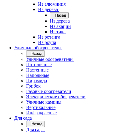
Из алюминия
Из дерева
Назад
Из дерева
Из акации
Из тика
Из ротанга
Из роупа
Уличные обогреватели
Назад
Уличные обогреватели
Потолочные
Настенные
Напольные
Пирамида
Грибок
Газовые обогреватели
Электрические обогреватели
Уличные камины
Вертикальные
Инфракрасные
Для сада
Назад
Для сада