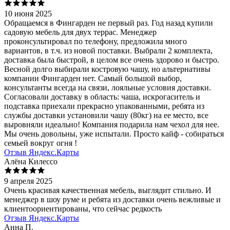
10 июня 2025
Обращаемся в Фингарден не первый раз. Год назад купили
садовую мебель для двух террас. Менеджер
проконсультировал по телефону, предложила много
вариантов, в т.ч. из новой поставки. Выбрали 2 комплекта,
доставка была быстрой, в целом все очень здорово и быстро.
Весной долго выбирали костровую чашу, но альтернативы
компании Фингарден нет. Самый большой выбор,
консультанты всегда на связи, лояльные условия доставки.
Согласовали доставку в область: чаша, искрогаситель и
подставка приехали прекрасно упакованными, ребята из
службы доставки установили чашу (80кг) на ее место, все
выровняли идеально! Компания подарила нам чехол для нее.
Мы очень довольны, уже испытали. Просто кайф - собираться
семьей вокруг огня !
Отзыв Яндекс.Карты
Алёна Килессо
9 апреля 2025
Очень красивая качественная мебель, выглядит стильно. И
менеджер в шоу руме и ребята из доставки очень вежливые и
клиентоориентированы, что сейчас редкость
Отзыв Яндекс.Карты
Анна П.