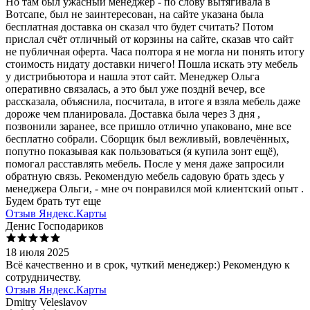
Но там был ужасный менеджер - по слову вытягивала в
Вотсапе, был не заинтересован, на сайте указана была
бесплатная доставка он сказал что будет считать? Потом
прислал счёт отличный от корзины на сайте, сказав что сайт
не публичная оферта. Часа полтора я не могла ни понять итогу
стоимость нидату доставки ничего! Пошла искать эту мебель
у дистрибьютора и нашла этот сайт. Менеджер Ольга
оперативно связалась, а это был уже позднй вечер, все
рассказала, объяснила, посчитала, в итоге я взяла мебель даже
дороже чем планировала. Доставка была через 3 дня ,
позвонили заранее, все пришло отлично упаковано, мне все
бесплатно собрали. Сборщик был вежливый, вовлечённых,
попутно показывая как пользоваться (я купила зонт ещё),
помогал расставлять мебель. После у меня даже запросили
обратную связь. Рекомендую мебель садовую брать здесь у
менеджера Ольги, - мне оч понравился мой клиентский опыт .
Будем брать тут еще
Отзыв Яндекс.Карты
Денис Господариков
18 июля 2025
Всё качественно и в срок, чуткий менеджер:) Рекомендую к
сотрудничеству.
Отзыв Яндекс.Карты
Dmitry Veleslavov