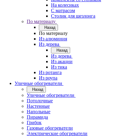
На колесиках
С матрасом
Столик для шезлонга
По материалу
Назад
По материалу
Из алюминия
Из дерева
Назад
Из дерева
Из акации
Из тика
Из ротанга
Из роупа
Уличные обогреватели
Назад
Уличные обогреватели
Потолочные
Настенные
Напольные
Пирамида
Грибок
Газовые обогреватели
Электрические обогреватели