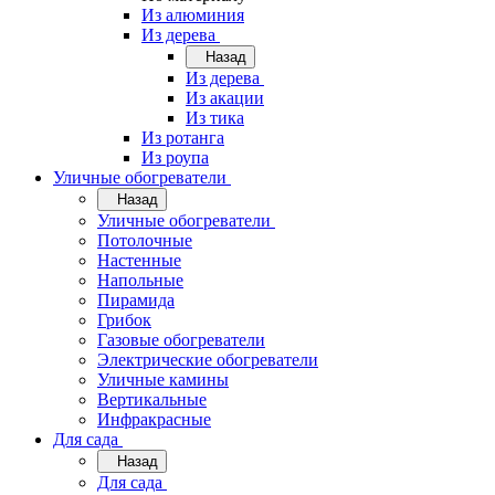
Из алюминия
Из дерева
Назад
Из дерева
Из акации
Из тика
Из ротанга
Из роупа
Уличные обогреватели
Назад
Уличные обогреватели
Потолочные
Настенные
Напольные
Пирамида
Грибок
Газовые обогреватели
Электрические обогреватели
Уличные камины
Вертикальные
Инфракрасные
Для сада
Назад
Для сада