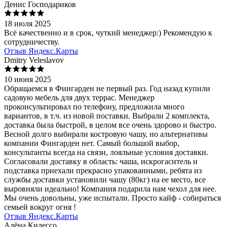
Денис Господариков
18 июля 2025
Всё качественно и в срок, чуткий менеджер:) Рекомендую к
сотрудничеству.
Отзыв Яндекс.Карты
Dmitry Veleslavov
10 июня 2025
Обращаемся в Фингарден не первый раз. Год назад купили
садовую мебель для двух террас. Менеджер
проконсультировал по телефону, предложила много
вариантов, в т.ч. из новой поставки. Выбрали 2 комплекта,
доставка была быстрой, в целом все очень здорово и быстро.
Весной долго выбирали костровую чашу, но альтернативы
компании Фингарден нет. Самый большой выбор,
консультанты всегда на связи, лояльные условия доставки.
Согласовали доставку в область: чаша, искрогаситель и
подставка приехали прекрасно упакованными, ребята из
службы доставки установили чашу (80кг) на ее место, все
выровняли идеально! Компания подарила нам чехол для нее.
Мы очень довольны, уже испытали. Просто кайф - собираться
семьей вокруг огня !
Отзыв Яндекс.Карты
Алёна Килессо