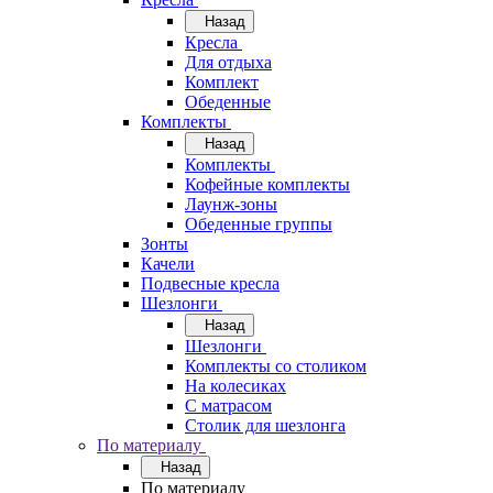
Назад
Кресла
Для отдыха
Комплект
Обеденные
Комплекты
Назад
Комплекты
Кофейные комплекты
Лаунж-зоны
Обеденные группы
Зонты
Качели
Подвесные кресла
Шезлонги
Назад
Шезлонги
Комплекты со столиком
На колесиках
С матрасом
Столик для шезлонга
По материалу
Назад
По материалу