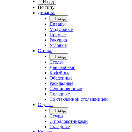
Назад
По типу
Диваны
Назад
Диваны
Модульные
Прямые
Ракушка
Угловые
Столы
Назад
Столы
Для барбекю
Кофейные
Обеденные
Раскладные
Сервировочные
Складные
Со стеклянной столешницей
Стулья
Назад
Стулья
С подлокотниками
Складные
Кресла