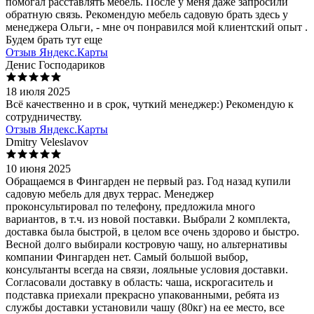
помогал расставлять мебель. После у меня даже запросили
обратную связь. Рекомендую мебель садовую брать здесь у
менеджера Ольги, - мне оч понравился мой клиентский опыт .
Будем брать тут еще
Отзыв Яндекс.Карты
Денис Господариков
18 июля 2025
Всё качественно и в срок, чуткий менеджер:) Рекомендую к
сотрудничеству.
Отзыв Яндекс.Карты
Dmitry Veleslavov
10 июня 2025
Обращаемся в Фингарден не первый раз. Год назад купили
садовую мебель для двух террас. Менеджер
проконсультировал по телефону, предложила много
вариантов, в т.ч. из новой поставки. Выбрали 2 комплекта,
доставка была быстрой, в целом все очень здорово и быстро.
Весной долго выбирали костровую чашу, но альтернативы
компании Фингарден нет. Самый большой выбор,
консультанты всегда на связи, лояльные условия доставки.
Согласовали доставку в область: чаша, искрогаситель и
подставка приехали прекрасно упакованными, ребята из
службы доставки установили чашу (80кг) на ее место, все