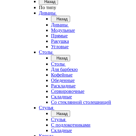
Назад
По типу
Диваны
Назад
Диваны
Модульные
Прямые
Ракушка
Угловые
Столы
Назад
Столы
Для барбекю
Кофейные
Обеденные
Раскладные
Сервировочные
Складные
Со стеклянной столешницей
Стулья
Назад
Стулья
С подлокотниками
Складные
Кресла