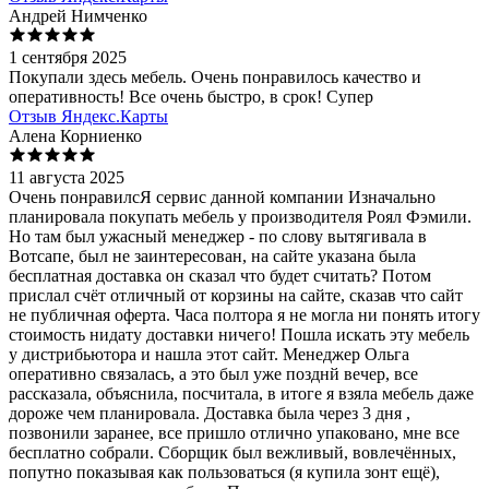
Андрей Нимченко
1 сентября 2025
Покупали здесь мебель. Очень понравилось качество и
оперативность! Все очень быстро, в срок! Супер
Отзыв Яндекс.Карты
Алена Корниенко
11 августа 2025
Очень понравилсЯ сервис данной компании Изначально
планировала покупать мебель у производителя Роял Фэмили.
Но там был ужасный менеджер - по слову вытягивала в
Вотсапе, был не заинтересован, на сайте указана была
бесплатная доставка он сказал что будет считать? Потом
прислал счёт отличный от корзины на сайте, сказав что сайт
не публичная оферта. Часа полтора я не могла ни понять итогу
стоимость нидату доставки ничего! Пошла искать эту мебель
у дистрибьютора и нашла этот сайт. Менеджер Ольга
оперативно связалась, а это был уже позднй вечер, все
рассказала, объяснила, посчитала, в итоге я взяла мебель даже
дороже чем планировала. Доставка была через 3 дня ,
позвонили заранее, все пришло отлично упаковано, мне все
бесплатно собрали. Сборщик был вежливый, вовлечённых,
попутно показывая как пользоваться (я купила зонт ещё),