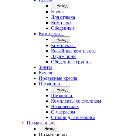
Назад
Кресла
Для отдыха
Комплект
Обеденные
Комплекты
Назад
Комплекты
Кофейные комплекты
Лаунж-зоны
Обеденные группы
Зонты
Качели
Подвесные кресла
Шезлонги
Назад
Шезлонги
Комплекты со столиком
На колесиках
С матрасом
Столик для шезлонга
По материалу
Назад
По материалу