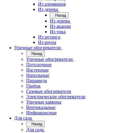
Из алюминия
Из дерева
Назад
Из дерева
Из акации
Из тика
Из ротанга
Из роупа
Уличные обогреватели
Назад
Уличные обогреватели
Потолочные
Настенные
Напольные
Пирамида
Грибок
Газовые обогреватели
Электрические обогреватели
Уличные камины
Вертикальные
Инфракрасные
Для сада
Назад
Для сада