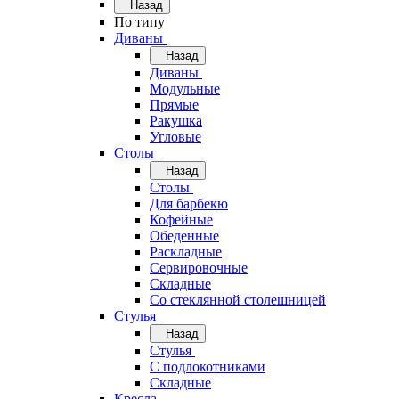
Назад
По типу
Диваны
Назад
Диваны
Модульные
Прямые
Ракушка
Угловые
Столы
Назад
Столы
Для барбекю
Кофейные
Обеденные
Раскладные
Сервировочные
Складные
Со стеклянной столешницей
Стулья
Назад
Стулья
С подлокотниками
Складные
Кресла