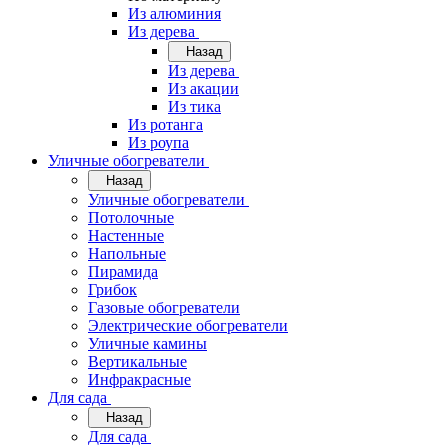
Из алюминия
Из дерева
Назад
Из дерева
Из акации
Из тика
Из ротанга
Из роупа
Уличные обогреватели
Назад
Уличные обогреватели
Потолочные
Настенные
Напольные
Пирамида
Грибок
Газовые обогреватели
Электрические обогреватели
Уличные камины
Вертикальные
Инфракрасные
Для сада
Назад
Для сада