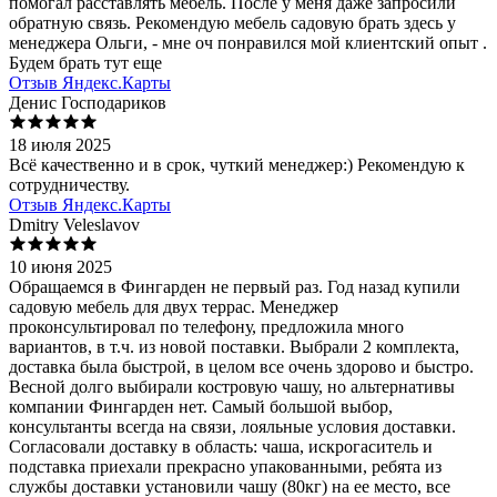
помогал расставлять мебель. После у меня даже запросили
обратную связь. Рекомендую мебель садовую брать здесь у
менеджера Ольги, - мне оч понравился мой клиентский опыт .
Будем брать тут еще
Отзыв Яндекс.Карты
Денис Господариков
18 июля 2025
Всё качественно и в срок, чуткий менеджер:) Рекомендую к
сотрудничеству.
Отзыв Яндекс.Карты
Dmitry Veleslavov
10 июня 2025
Обращаемся в Фингарден не первый раз. Год назад купили
садовую мебель для двух террас. Менеджер
проконсультировал по телефону, предложила много
вариантов, в т.ч. из новой поставки. Выбрали 2 комплекта,
доставка была быстрой, в целом все очень здорово и быстро.
Весной долго выбирали костровую чашу, но альтернативы
компании Фингарден нет. Самый большой выбор,
консультанты всегда на связи, лояльные условия доставки.
Согласовали доставку в область: чаша, искрогаситель и
подставка приехали прекрасно упакованными, ребята из
службы доставки установили чашу (80кг) на ее место, все