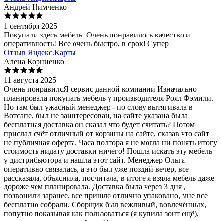
Андрей Нимченко
1 сентября 2025
Покупали здесь мебель. Очень понравилось качество и
оперативность! Все очень быстро, в срок! Супер
Отзыв Яндекс.Карты
Алена Корниенко
11 августа 2025
Очень понравилсЯ сервис данной компании Изначально
планировала покупать мебель у производителя Роял Фэмили.
Но там был ужасный менеджер - по слову вытягивала в
Вотсапе, был не заинтересован, на сайте указана была
бесплатная доставка он сказал что будет считать? Потом
прислал счёт отличный от корзины на сайте, сказав что сайт
не публичная оферта. Часа полтора я не могла ни понять итогу
стоимость нидату доставки ничего! Пошла искать эту мебель
у дистрибьютора и нашла этот сайт. Менеджер Ольга
оперативно связалась, а это был уже позднй вечер, все
рассказала, объяснила, посчитала, в итоге я взяла мебель даже
дороже чем планировала. Доставка была через 3 дня ,
позвонили заранее, все пришло отлично упаковано, мне все
бесплатно собрали. Сборщик был вежливый, вовлечённых,
попутно показывая как пользоваться (я купила зонт ещё),