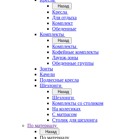
Назад
Кресла
Для отдыха
Комплект
Обеденные
Комплекты
Назад
Комплекты
Кофейные комплекты
Лаунж-зоны
Обеденные группы
Зонты
Качели
Подвесные кресла
Шезлонги
Назад
Шезлонги
Комплекты со столиком
На колесиках
С матрасом
Столик для шезлонга
По материалу
Назад
По материалу