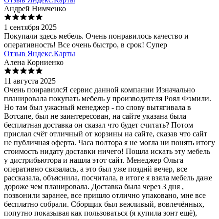
Андрей Нимченко
1 сентября 2025
Покупали здесь мебель. Очень понравилось качество и
оперативность! Все очень быстро, в срок! Супер
Отзыв Яндекс.Карты
Алена Корниенко
11 августа 2025
Очень понравилсЯ сервис данной компании Изначально
планировала покупать мебель у производителя Роял Фэмили.
Но там был ужасный менеджер - по слову вытягивала в
Вотсапе, был не заинтересован, на сайте указана была
бесплатная доставка он сказал что будет считать? Потом
прислал счёт отличный от корзины на сайте, сказав что сайт
не публичная оферта. Часа полтора я не могла ни понять итогу
стоимость нидату доставки ничего! Пошла искать эту мебель
у дистрибьютора и нашла этот сайт. Менеджер Ольга
оперативно связалась, а это был уже позднй вечер, все
рассказала, объяснила, посчитала, в итоге я взяла мебель даже
дороже чем планировала. Доставка была через 3 дня ,
позвонили заранее, все пришло отлично упаковано, мне все
бесплатно собрали. Сборщик был вежливый, вовлечённых,
попутно показывая как пользоваться (я купила зонт ещё),