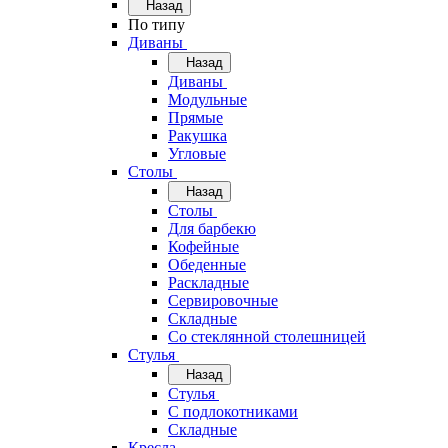
Назад
По типу
Диваны
Назад
Диваны
Модульные
Прямые
Ракушка
Угловые
Столы
Назад
Столы
Для барбекю
Кофейные
Обеденные
Раскладные
Сервировочные
Складные
Со стеклянной столешницей
Стулья
Назад
Стулья
С подлокотниками
Складные
Кресла