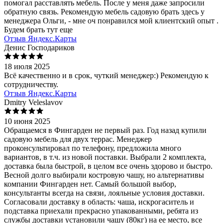
помогал расставлять мебель. После у меня даже запросили
обратную связь. Рекомендую мебель садовую брать здесь у
менеджера Ольги, - мне оч понравился мой клиентский опыт .
Будем брать тут еще
Отзыв Яндекс.Карты
Денис Господариков
18 июля 2025
Всё качественно и в срок, чуткий менеджер:) Рекомендую к
сотрудничеству.
Отзыв Яндекс.Карты
Dmitry Veleslavov
10 июня 2025
Обращаемся в Фингарден не первый раз. Год назад купили
садовую мебель для двух террас. Менеджер
проконсультировал по телефону, предложила много
вариантов, в т.ч. из новой поставки. Выбрали 2 комплекта,
доставка была быстрой, в целом все очень здорово и быстро.
Весной долго выбирали костровую чашу, но альтернативы
компании Фингарден нет. Самый большой выбор,
консультанты всегда на связи, лояльные условия доставки.
Согласовали доставку в область: чаша, искрогаситель и
подставка приехали прекрасно упакованными, ребята из
службы доставки установили чашу (80кг) на ее место, все