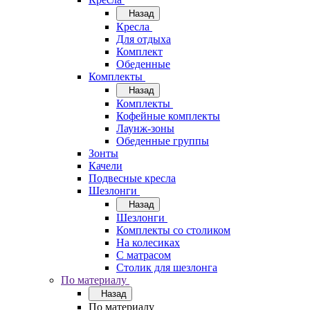
Назад
Кресла
Для отдыха
Комплект
Обеденные
Комплекты
Назад
Комплекты
Кофейные комплекты
Лаунж-зоны
Обеденные группы
Зонты
Качели
Подвесные кресла
Шезлонги
Назад
Шезлонги
Комплекты со столиком
На колесиках
С матрасом
Столик для шезлонга
По материалу
Назад
По материалу