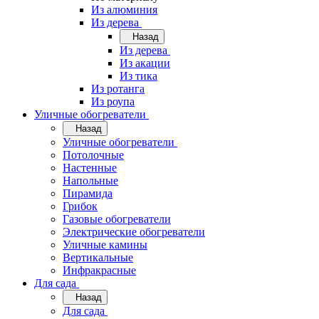
Из алюминия
Из дерева
Назад
Из дерева
Из акации
Из тика
Из ротанга
Из роупа
Уличные обогреватели
Назад
Уличные обогреватели
Потолочные
Настенные
Напольные
Пирамида
Грибок
Газовые обогреватели
Электрические обогреватели
Уличные камины
Вертикальные
Инфракрасные
Для сада
Назад
Для сада