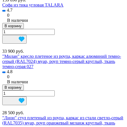
Софа из тика угловая TALARA
4.7
0
В наличии
В корзину
33 900 руб.
"Милан" кресло плетеное из роупа, каркас алюминий темно-
серый (RAL7024) муар, роуп темно-серый круглый, ткань
темно-серая 027
4.8
0
В наличии
В корзину
28 500 руб.
"Лион" стул плетеный из роупа, каркас из стали светло-серый
(RAL7035) муар, роуп оранжевый меланж круглый, ткань