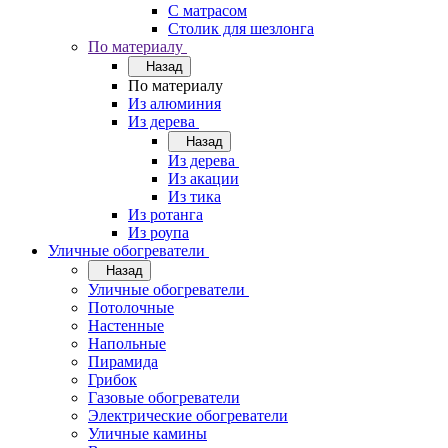
С матрасом
Столик для шезлонга
По материалу
Назад
По материалу
Из алюминия
Из дерева
Назад
Из дерева
Из акации
Из тика
Из ротанга
Из роупа
Уличные обогреватели
Назад
Уличные обогреватели
Потолочные
Настенные
Напольные
Пирамида
Грибок
Газовые обогреватели
Электрические обогреватели
Уличные камины