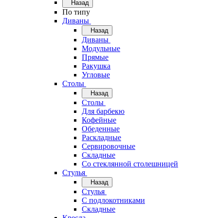
Назад
По типу
Диваны
Назад
Диваны
Модульные
Прямые
Ракушка
Угловые
Столы
Назад
Столы
Для барбекю
Кофейные
Обеденные
Раскладные
Сервировочные
Складные
Со стеклянной столешницей
Стулья
Назад
Стулья
С подлокотниками
Складные
Кресла