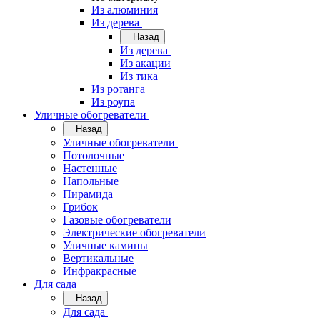
Из алюминия
Из дерева
Назад
Из дерева
Из акации
Из тика
Из ротанга
Из роупа
Уличные обогреватели
Назад
Уличные обогреватели
Потолочные
Настенные
Напольные
Пирамида
Грибок
Газовые обогреватели
Электрические обогреватели
Уличные камины
Вертикальные
Инфракрасные
Для сада
Назад
Для сада