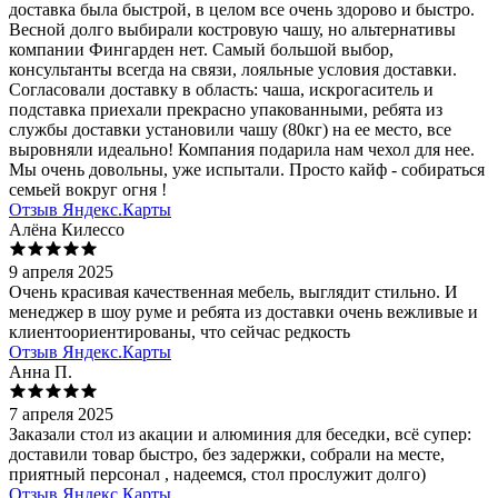
доставка была быстрой, в целом все очень здорово и быстро.
Весной долго выбирали костровую чашу, но альтернативы
компании Фингарден нет. Самый большой выбор,
консультанты всегда на связи, лояльные условия доставки.
Согласовали доставку в область: чаша, искрогаситель и
подставка приехали прекрасно упакованными, ребята из
службы доставки установили чашу (80кг) на ее место, все
выровняли идеально! Компания подарила нам чехол для нее.
Мы очень довольны, уже испытали. Просто кайф - собираться
семьей вокруг огня !
Отзыв Яндекс.Карты
Алёна Килессо
9 апреля 2025
Очень красивая качественная мебель, выглядит стильно. И
менеджер в шоу руме и ребята из доставки очень вежливые и
клиентоориентированы, что сейчас редкость
Отзыв Яндекс.Карты
Анна П.
7 апреля 2025
Заказали стол из акации и алюминия для беседки, всё супер:
доставили товар быстро, без задержки, собрали на месте,
приятный персонал , надеемся, стол прослужит долго)
Отзыв Яндекс.Карты