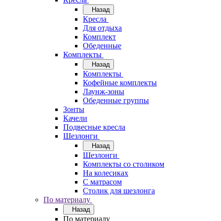
Назад
Кресла
Для отдыха
Комплект
Обеденные
Комплекты
Назад
Комплекты
Кофейные комплекты
Лаунж-зоны
Обеденные группы
Зонты
Качели
Подвесные кресла
Шезлонги
Назад
Шезлонги
Комплекты со столиком
На колесиках
С матрасом
Столик для шезлонга
По материалу
Назад
По материалу