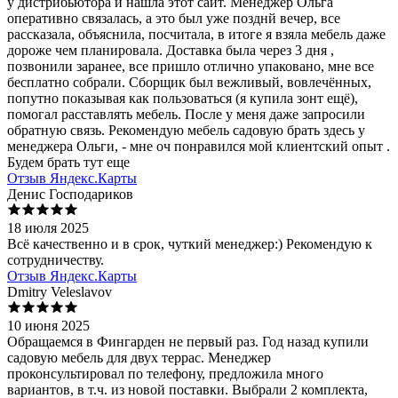
у дистрибьютора и нашла этот сайт. Менеджер Ольга
оперативно связалась, а это был уже позднй вечер, все
рассказала, объяснила, посчитала, в итоге я взяла мебель даже
дороже чем планировала. Доставка была через 3 дня ,
позвонили заранее, все пришло отлично упаковано, мне все
бесплатно собрали. Сборщик был вежливый, вовлечённых,
попутно показывая как пользоваться (я купила зонт ещё),
помогал расставлять мебель. После у меня даже запросили
обратную связь. Рекомендую мебель садовую брать здесь у
менеджера Ольги, - мне оч понравился мой клиентский опыт .
Будем брать тут еще
Отзыв Яндекс.Карты
Денис Господариков
18 июля 2025
Всё качественно и в срок, чуткий менеджер:) Рекомендую к
сотрудничеству.
Отзыв Яндекс.Карты
Dmitry Veleslavov
10 июня 2025
Обращаемся в Фингарден не первый раз. Год назад купили
садовую мебель для двух террас. Менеджер
проконсультировал по телефону, предложила много
вариантов, в т.ч. из новой поставки. Выбрали 2 комплекта,