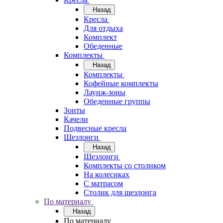
Назад
Кресла
Для отдыха
Комплект
Обеденные
Комплекты
Назад
Комплекты
Кофейные комплекты
Лаунж-зоны
Обеденные группы
Зонты
Качели
Подвесные кресла
Шезлонги
Назад
Шезлонги
Комплекты со столиком
На колесиках
С матрасом
Столик для шезлонга
По материалу
Назад
По материалу