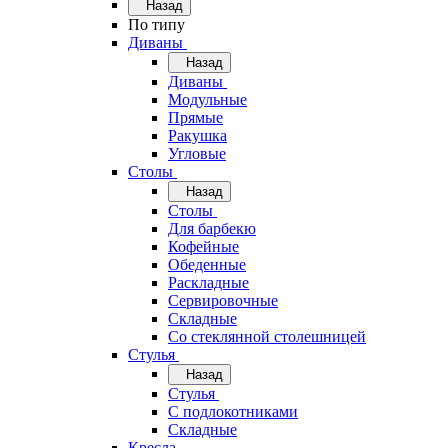
Назад
По типу
Диваны
Назад
Диваны
Модульные
Прямые
Ракушка
Угловые
Столы
Назад
Столы
Для барбекю
Кофейные
Обеденные
Раскладные
Сервировочные
Складные
Со стеклянной столешницей
Стулья
Назад
Стулья
С подлокотниками
Складные
Кресла