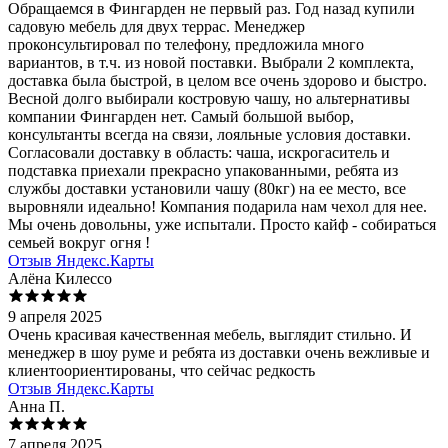
Обращаемся в Фингарден не первый раз. Год назад купили
садовую мебель для двух террас. Менеджер
проконсультировал по телефону, предложила много
вариантов, в т.ч. из новой поставки. Выбрали 2 комплекта,
доставка была быстрой, в целом все очень здорово и быстро.
Весной долго выбирали костровую чашу, но альтернативы
компании Фингарден нет. Самый большой выбор,
консультанты всегда на связи, лояльные условия доставки.
Согласовали доставку в область: чаша, искрогаситель и
подставка приехали прекрасно упакованными, ребята из
службы доставки установили чашу (80кг) на ее место, все
выровняли идеально! Компания подарила нам чехол для нее.
Мы очень довольны, уже испытали. Просто кайф - собираться
семьей вокруг огня !
Отзыв Яндекс.Карты
Алёна Килессо
9 апреля 2025
Очень красивая качественная мебель, выглядит стильно. И
менеджер в шоу руме и ребята из доставки очень вежливые и
клиентоориентированы, что сейчас редкость
Отзыв Яндекс.Карты
Анна П.
7 апреля 2025