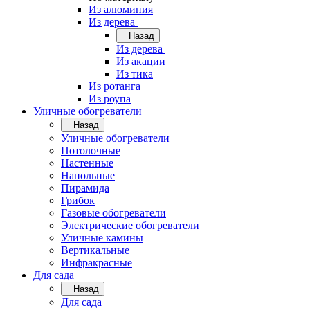
Из алюминия
Из дерева
Назад
Из дерева
Из акации
Из тика
Из ротанга
Из роупа
Уличные обогреватели
Назад
Уличные обогреватели
Потолочные
Настенные
Напольные
Пирамида
Грибок
Газовые обогреватели
Электрические обогреватели
Уличные камины
Вертикальные
Инфракрасные
Для сада
Назад
Для сада