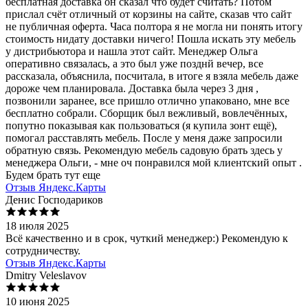
бесплатная доставка он сказал что будет считать? Потом
прислал счёт отличный от корзины на сайте, сказав что сайт
не публичная оферта. Часа полтора я не могла ни понять итогу
стоимость нидату доставки ничего! Пошла искать эту мебель
у дистрибьютора и нашла этот сайт. Менеджер Ольга
оперативно связалась, а это был уже позднй вечер, все
рассказала, объяснила, посчитала, в итоге я взяла мебель даже
дороже чем планировала. Доставка была через 3 дня ,
позвонили заранее, все пришло отлично упаковано, мне все
бесплатно собрали. Сборщик был вежливый, вовлечённых,
попутно показывая как пользоваться (я купила зонт ещё),
помогал расставлять мебель. После у меня даже запросили
обратную связь. Рекомендую мебель садовую брать здесь у
менеджера Ольги, - мне оч понравился мой клиентский опыт .
Будем брать тут еще
Отзыв Яндекс.Карты
Денис Господариков
18 июля 2025
Всё качественно и в срок, чуткий менеджер:) Рекомендую к
сотрудничеству.
Отзыв Яндекс.Карты
Dmitry Veleslavov
10 июня 2025