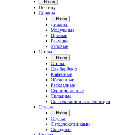
Назад
По типу
Диваны
Назад
Диваны
Модульные
Прямые
Ракушка
Угловые
Столы
Назад
Столы
Для барбекю
Кофейные
Обеденные
Раскладные
Сервировочные
Складные
Со стеклянной столешницей
Стулья
Назад
Стулья
С подлокотниками
Складные
Кресла