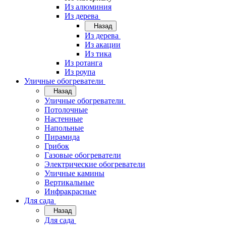
Из алюминия
Из дерева
Назад
Из дерева
Из акации
Из тика
Из ротанга
Из роупа
Уличные обогреватели
Назад
Уличные обогреватели
Потолочные
Настенные
Напольные
Пирамида
Грибок
Газовые обогреватели
Электрические обогреватели
Уличные камины
Вертикальные
Инфракрасные
Для сада
Назад
Для сада